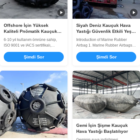
Offshore İçin Yüksek
Siyah Deniz Kauçuk Hava
Kaliteli Pnömatik Kauçuk
Yastığı Güvenlik Etkili Yeşil
Çamurluk
Çevre Koruması
6-10 yıl kullanım ömrüne sahip,
Introduction of Marine Rubber
ISO 9001 ve IACS sertifikalı,
Airbag 1. Marine Rubber Airbags
yüksek kaliteli pnömatik kauçuk
Marine Rubber Airbag is China
çamurluklar. Mükemmel
Şimdi Sor
independent intellectual property
Şimdi Sor
dayanıklılık (-40°C ila +70°C), özel
rights of innovative products, the
boyutlar (0,5-4,5m çap) ve küresel
products are mainly applied to ship
nakliye güvenliği uygulamaları.
launching and landing, weight
lifting, handling, installation of
underwater buoyancy aid etc.
Nowadays, ...
Gemi İçin Şişme Kauçuk
Hava Yastığı Başlatılıyor
Geminin suya indirilmesi,