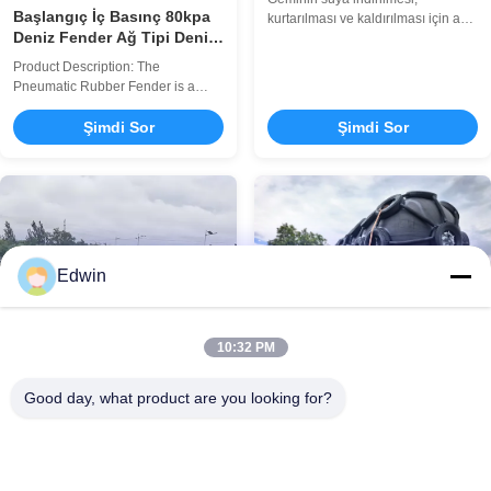
Başlangıç İç Basınç 80kpa
kurtarılması ve kaldırılması için ağır
Deniz Fender Ağ Tipi Deniz
hizmet tipi deniz kauçuk hava
Gemileri Çarpışma Emme
yastıkları. Özel boyutlar (0,8-2,5M
Product Description: The
Liman Güvenlik Sistemleri
çap), yüksek basınç kapasitesi,
Pneumatic Rubber Fender is a
patlamaya dayanıklı tasarım. 10-15
için İdeal
highly reliable and efficient marine
yıl kullanım ömrüne sahip ISO
floating fender designed to provide
Şimdi Sor
Şimdi Sor
sertifikalı. Profesyonel satış sonrası
superior protection for vessels and
destek dahildir.
docking structures. Manufactured
using high-quality natural rubber,
this fender ensures durability and
excellent performance in
demanding ...
Edwin
10:32 PM
ISO17357 Yüksek Kaliteli
Pnömatik Kauçuk Fender
Good day, what product are you looking for?
Çarpışma Karşıtı Ağı
Ship Boat Berthing Dock Floating
Ağır Hizmet Pnömatik
Inflatable Fender Product Overview
Kauçuk Çamurluk, Buz
The Pneumatic Marine Fender is
Sınıfı Gemi Bağlama
Pneumatic Rubber Fender Heavy
engineered to provide superior