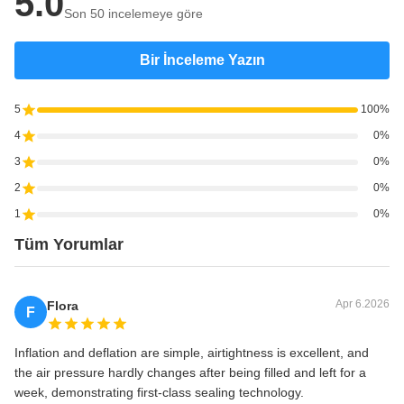
5.0
Son 50 incelemeye göre
Bir İnceleme Yazın
5
100%
4
0%
3
0%
2
0%
1
0%
Tüm Yorumlar
Apr 6.2026
Flora
F
Inflation and deflation are simple, airtightness is excellent, and
the air pressure hardly changes after being filled and left for a
week, demonstrating first-class sealing technology.