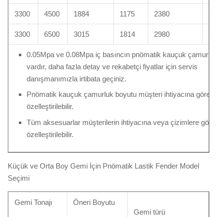
3300
4500
1884
1175
2380
26
3300
6500
3015
1814
2980
30
0.05Mpa ve 0.08Mpa iç basıncın pnömatik kauçuk çamurlukl
vardır, daha fazla detay ve rekabetçi fiyatlar için servis
danışmanımızla irtibata geçiniz.
Pnömatik kauçuk çamurluk boyutu müşteri ihtiyacına göre
özelleştirilebilir.
Tüm aksesuarlar müşterilerin ihtiyacına veya çizimlere göre
özelleştirilebilir.
Küçük ve Orta Boy Gemi İçin Pnömatik Lastik Fender Model
Seçimi
Gemi Tonajı
Öneri Boyutu
Gemi türü