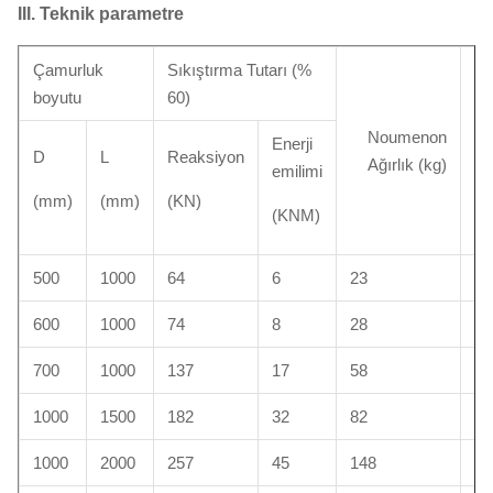
III.
Teknik parametre
Çamurluk
Sıkıştırma Tutarı (%
Ko
boyutu
60)
Ce
Noumenon
Enerji
Ağ
D
L
Reaksiyon
Ağırlık (kg)
emilimi
(k
(mm)
(mm)
(KN)
(KNM)
500
1000
64
6
23
35
600
1000
74
8
28
40
700
1000
137
17
58
52
1000
1500
182
32
82
10
1000
2000
257
45
148
15