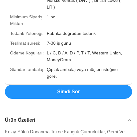
Norske Veritas ( DNV ) , British Lowe (
LR )
Minimum Sipariş
1 pc
Miktarı:
Tedarik Yeteneği:
Fabrika doğrudan tedarik
Teslimat süresi:
7-30 iş günü
Ödeme Koşulları:
L / C, D / A, D / P, T / T, Western Union,
MoneyGram
Standart ambalaj:
Çıplak ambalaj veya müşteri isteğine
göre.
Şimdi Sor
Ürün Özetleri
Kolay Yüklü Donanma Tekne Kauçuk Çamurluklar, Gemi Ve