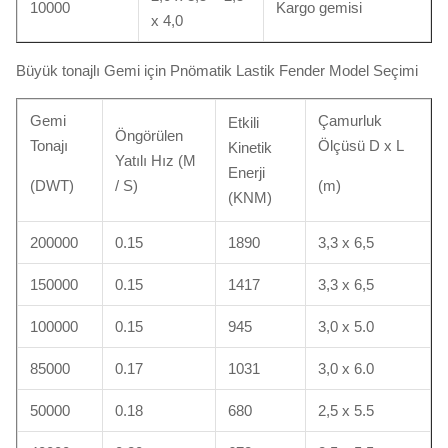
10000
Kargo gemisi
x 4,0
Büyük tonajlı Gemi için Pnömatik Lastik Fender Model Seçimi
Gemi
Çamurluk
Etkili
Öngörülen
Tonajı
Ölçüsü D x L
Kinetik
Yatılı Hız (M
Enerji
(DWT)
/ S)
(m)
(KNM)
200000
0.15
1890
3,3 x 6,5
150000
0.15
1417
3,3 x 6,5
100000
0.15
945
3,0 x 5.0
85000
0.17
1031
3,0 x 6.0
50000
0.18
680
2,5 x 5.5