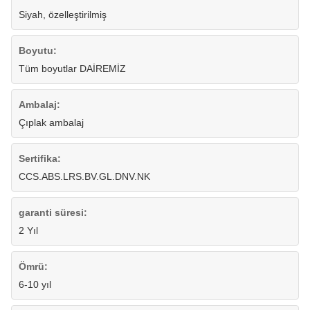
Siyah, özelleştirilmiş
Boyutu:
Tüm boyutlar DAİREMİZ
Ambalaj:
Çıplak ambalaj
Sertifika:
CCS.ABS.LRS.BV.GL.DNV.NK
garanti süresi:
2 Yıl
Ömrü:
6-10 yıl