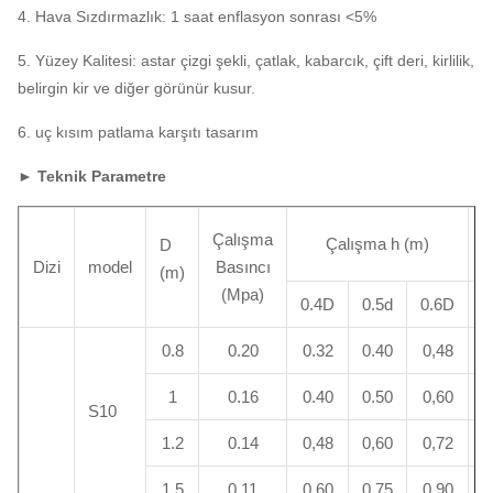
4. Hava Sızdırmazlık: 1 saat enflasyon sonrası <5%
5. Yüzey Kalitesi: astar çizgi şekli, çatlak, kabarcık, çift deri, kirlilik,
belirgin kir ve diğer görünür kusur.
6. uç kısım patlama karşıtı tasarım
► Teknik Parametre
Çalışma
Çalışma h (m)
D
Dizi
model
Basıncı
(m)
(Mpa)
0.4D
0.5d
0.6D
0
0.8
0.20
0.32
0.40
0,48
1
1
0.16
0.40
0.50
0,60
1
S10
1.2
0.14
0,48
0,60
0,72
1
1.5
0.11
0,60
0.75
0.90
1