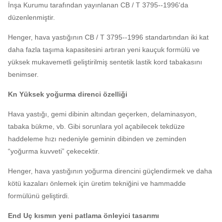
İnşa Kurumu tarafından yayınlanan CB / T 3795--1996'da
düzenlenmiştir.
Henger, hava yastığının CB / T 3795--1996 standartından iki kat
daha fazla taşıma kapasitesini artıran yeni kauçuk formülü ve
yüksek mukavemetli geliştirilmiş sentetik lastik kord tabakasını
benimser.
Kn Yüksek yoğurma direnci özelliği
Hava yastığı, gemi dibinin altından geçerken, delaminasyon,
tabaka bükme, vb. Gibi sorunlara yol açabilecek tekdüze
haddeleme hızı nedeniyle geminin dibinden ve zeminden
“yoğurma kuvveti” çekecektir.
Henger, hava yastığının yoğurma direncini güçlendirmek ve daha
kötü kazaları önlemek için üretim tekniğini ve hammadde
formülünü geliştirdi.
End Uç kısmın yeni patlama önleyici tasarımı