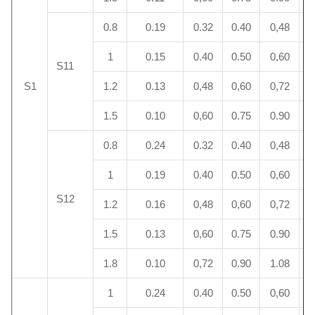
0.8
0.19
0.32
0.40
0,48
1
1
0.15
0.40
0.50
0,60
1
S11
S1
1.2
0.13
0,48
0,60
0,72
1
1.5
0.10
0,60
0.75
0.90
1
0.8
0.24
0.32
0.40
0,48
1
1
0.19
0.40
0.50
0,60
1
S12
1.2
0.16
0,48
0,60
0,72
1
1.5
0.13
0,60
0.75
0.90
1
1.8
0.10
0,72
0.90
1.08
1
1
0.24
0.40
0.50
0,60
2