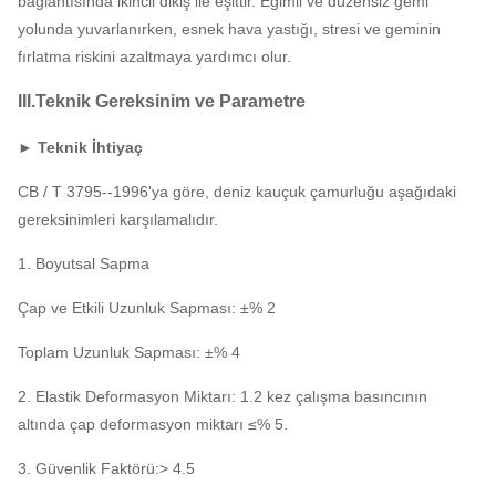
bağlantısında ikincil dikiş ile eşittir.
Eğimli ve düzensiz gemi
yolunda yuvarlanırken, esnek hava yastığı, stresi ve geminin
fırlatma riskini azaltmaya yardımcı olur.
III.Teknik Gereksinim ve Parametre
► Teknik İhtiyaç
CB / T 3795--1996'ya göre, deniz kauçuk çamurluğu aşağıdaki
gereksinimleri karşılamalıdır.
1. Boyutsal Sapma
Çap ve Etkili Uzunluk Sapması: ±% 2
Toplam Uzunluk Sapması: ±% 4
2. Elastik Deformasyon Miktarı: 1.2 kez çalışma basıncının
altında çap deformasyon miktarı ≤% 5.
3. Güvenlik Faktörü:> 4.5