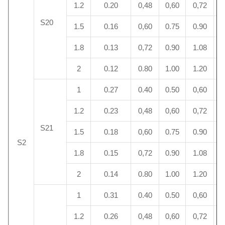
1.2
0.20
0,48
0,60
0,72
2
S20
1.5
0.16
0,60
0.75
0.90
2
1.8
0.13
0,72
0.90
1.08
2
2
0.12
0.80
1.00
1.20
2
1
0.27
0.40
0.50
0,60
2
1.2
0.23
0,48
0,60
0,72
2
S21
1.5
0.18
0,60
0.75
0.90
2
S2
1.8
0.15
0,72
0.90
1.08
2
2
0.14
0.80
1.00
1.20
2
1
0.31
0.40
0.50
0,60
2
1.2
0.26
0,48
0,60
0,72
2