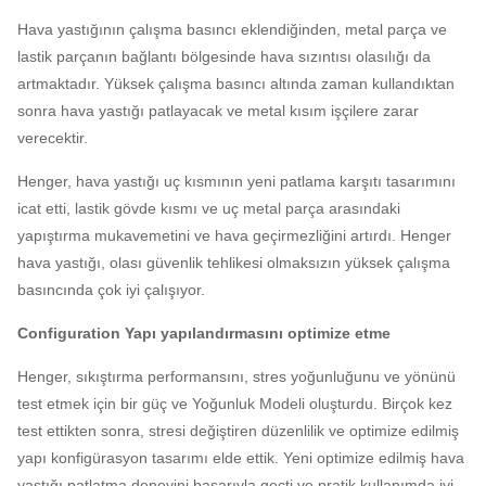
Hava yastığının çalışma basıncı eklendiğinden, metal parça ve
lastik parçanın bağlantı bölgesinde hava sızıntısı olasılığı da
artmaktadır.
Yüksek çalışma basıncı altında zaman kullandıktan
sonra hava yastığı patlayacak ve metal kısım işçilere zarar
verecektir.
Henger, hava yastığı uç kısmının yeni patlama karşıtı tasarımını
icat etti, lastik gövde kısmı ve uç metal parça arasındaki
yapıştırma mukavemetini ve hava geçirmezliğini artırdı.
Henger
hava yastığı, olası güvenlik tehlikesi olmaksızın yüksek çalışma
basıncında çok iyi çalışıyor.
Configuration Yapı yapılandırmasını optimize etme
Henger, sıkıştırma performansını, stres yoğunluğunu ve yönünü
test etmek için bir güç ve Yoğunluk Modeli oluşturdu.
Birçok kez
test ettikten sonra, stresi değiştiren düzenlilik ve optimize edilmiş
yapı konfigürasyon tasarımı elde ettik.
Yeni optimize edilmiş hava
yastığı patlatma deneyini başarıyla geçti ve pratik kullanımda iyi