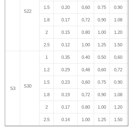
1.5
0.20
0,60
0.75
0.90
2
S22
1.8
0.17
0,72
0.90
1.08
2
2
0.15
0.80
1.00
1.20
2
2.5
0.12
1.00
1.25
1.50
2
1
0.35
0.40
0.50
0,60
3
1.2
0.29
0,48
0,60
0,72
3
1.5
0.23
0,60
0.75
0.90
3
S30
S3
1.8
0.19
0,72
0.90
1.08
3
2
0.17
0.80
1.00
1.20
3
2.5
0.14
1.00
1.25
1.50
3