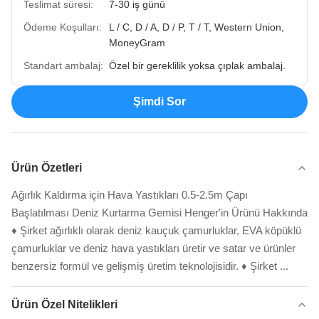
Teslimat süresi:
7-30 iş günü
Ödeme Koşulları:
L / C, D / A, D / P, T / T, Western Union,
MoneyGram
Standart ambalaj:
Özel bir gereklilik yoksa çıplak ambalaj.
Şimdi Sor
Ürün Özetleri
Ağırlık Kaldırma için Hava Yastıkları 0.5-2.5m Çapı
Başlatılması Deniz Kurtarma Gemisi Henger'in Ürünü Hakkında
♦ Şirket ağırlıklı olarak deniz kauçuk çamurluklar, EVA köpüklü
çamurluklar ve deniz hava yastıkları üretir ve satar ve ürünler
benzersiz formül ve gelişmiş üretim teknolojisidir. ♦ Şirket ...
Ürün Özel Nitelikleri