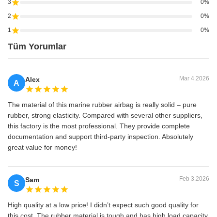
3
0%
2
0%
1
0%
Tüm Yorumlar
Mar 4.2026
Alex
A
The material of this marine rubber airbag is really solid – pure
rubber, strong elasticity. Compared with several other suppliers,
this factory is the most professional. They provide complete
documentation and support third-party inspection. Absolutely
great value for money!
Feb 3.2026
Sam
S
High quality at a low price! I didn’t expect such good quality for
this cost. The rubber material is tough and has high load capacity.