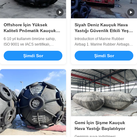
Offshore İçin Yüksek
Siyah Deniz Kauçuk Hava
Kaliteli Pnömatik Kauçuk
Yastığı Güvenlik Etkili Yeşil
Çamurluk
Çevre Koruması
6-10 yıl kullanım ömrüne sahip,
Introduction of Marine Rubber
ISO 9001 ve IACS sertifikalı,
Airbag 1. Marine Rubber Airbags
yüksek kaliteli pnömatik kauçuk
Marine Rubber Airbag is China
çamurluklar. Mükemmel
Şimdi Sor
independent intellectual property
Şimdi Sor
dayanıklılık (-40°C ila +70°C), özel
rights of innovative products, the
boyutlar (0,5-4,5m çap) ve küresel
products are mainly applied to ship
nakliye güvenliği uygulamaları.
launching and landing, weight
lifting, handling, installation of
underwater buoyancy aid etc.
Nowadays, ...
Gemi İçin Şişme Kauçuk
Hava Yastığı Başlatılıyor
Geminin suya indirilmesi,