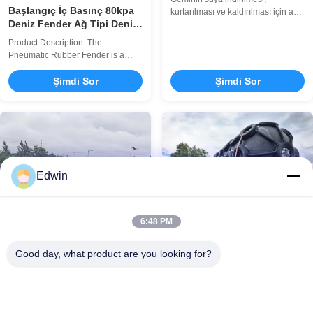
Başlangıç İç Basınç 80kpa
kurtarılması ve kaldırılması için ağır
Deniz Fender Ağ Tipi Deniz
hizmet tipi deniz kauçuk hava
Gemileri Çarpışma Emme
yastıkları. Özel boyutlar (0,8-2,5M
Product Description: The
Liman Güvenlik Sistemleri
çap), yüksek basınç kapasitesi,
Pneumatic Rubber Fender is a
patlamaya dayanıklı tasarım. 10-15
için İdeal
highly reliable and efficient marine
yıl kullanım ömrüne sahip ISO
floating fender designed to provide
Şimdi Sor
Şimdi Sor
sertifikalı. Profesyonel satış sonrası
superior protection for vessels and
destek dahildir.
docking structures. Manufactured
using high-quality natural rubber,
this fender ensures durability and
excellent performance in
demanding ...
Edwin
6:48 PM
ISO17357 Yüksek Kaliteli
Pnömatik Kauçuk Fender
Good day, what product are you looking for?
Çarpışma Karşıtı Ağı
Ship Boat Berthing Dock Floating
Ağır Hizmet Pnömatik
Inflatable Fender Product Overview
Kauçuk Çamurluk, Buz
The Pneumatic Marine Fender is
Sınıfı Gemi Bağlama
Pneumatic Rubber Fender Heavy
engineered to provide superior