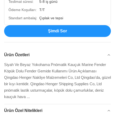
Teslimat süresi:
5-8 iş günü
Ödeme Koşulları:
T/T
Standart ambalaj:
Çıplak ve tepsi
Şimdi Sor
Ürün Özetleri
Siyah Ve Beyaz Yokohama Pnömatik Kauçuk Marine Fender
Köpük Dolu Fender Gemide Kullanımı Ürün Açıklaması
Qingdao Henger Nakliye Malzemeleri Co, Ltd Qingdao'da, güzel
bir kıyı kentidir. Qingdao Henger Shipping Supplies Co, Ltd
pnömatik lastik usturmaçalar, köpük dolu çamurluklar, deniz
kauçuk hava ...
Ürün Özel Nitelikleri