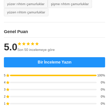
yüzer rıhtım çamurluklar
şişme rıhtım çamurluklar
yüzen rıhtım çamurluklar
Genel Puan
5.0
Son 50 incelemeye göre
Bir İnceleme Yazın
5
100%
4
0%
3
0%
2
0%
1
0%