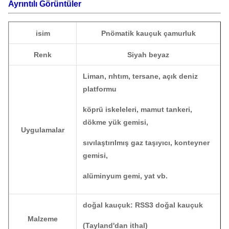
Ayrıntılı Görüntüler
isim
Pnömatik kauçuk çamurluk
Renk
Siyah beyaz
Liman, rıhtım, tersane, açık deniz
platformu
köprü iskeleleri, mamut tankeri,
dökme yük gemisi,
Uygulamalar
sıvılaştırılmış gaz taşıyıcı, konteyner
gemisi,
alüminyum gemi, yat vb.
doğal kauçuk: RSS3 doğal kauçuk
Malzeme
(Tayland'dan ithal)