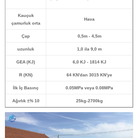
Kauçuk
Hava
çamurluk orta
Çap
0,5m - 4,5m
uzunluk
1,0 ila 9,0 m
GEA (KJ)
6,0 KJ - 1814 KJ
R (KN)
64 KN'dan 3015 KN'ye
İlk İç Basınç
0.05MPa veya 0.08MPa
Ağırlık ±% 10
25kg-2700kg