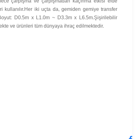
ylece çarpışma ve çarpışmadan kaçınma etkisi elde
eri kullanılır.Her iki uçta da, gemiden gemiye transfer
Boyut: D0.5m x L1.0m ~ D3.3m x L6.5m.Şişirilebilir
ekte ve ürünleri tüm dünyaya ihraç edilmektedir.