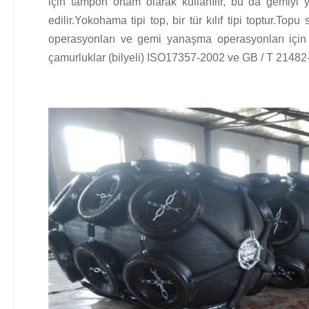
için tampon ortam olarak kullanılır, bu da gemiy
edilir.Yokohama tipi top, bir tür kılıf tipi toptur.To
operasyonları ve gemi yanaşma operasyonları için 
çamurluklar (bilyeli) ISO17357-2002 ve GB / T 21482-2