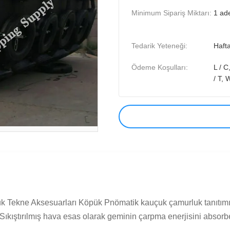
Minimum Sipariş Miktarı:
1 ad
Tedarik Yeteneği:
Haft
Ödeme Koşulları:
L / C
/ T,
Tekne Aksesuarları Köpük Pnömatik kauçuk çamurluk tanıtımı: Şiş
Sıkıştırılmış hava esas olarak geminin çarpma enerjisini absorbe