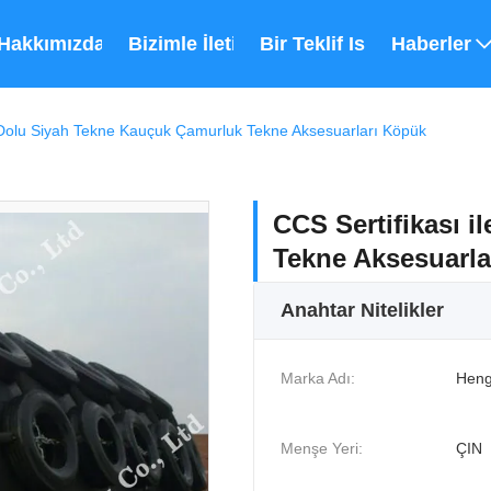
Hakkımızda
Bizimle İletişim
Bir Teklif Isteği
Haberler
e Dolu Siyah Tekne Kauçuk Çamurluk Tekne Aksesuarları Köpük
CCS Sertifikası 
Tekne Aksesuarla
Anahtar Nitelikler
Marka Adı:
Heng
Menşe Yeri:
ÇIN