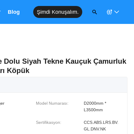
Şimdi Konuşalım.
Blog
ile Dolu Siyah Tekne Kauçuk Çamurluk
rı Köpük
er
Model Numarası:
D2000mm *
L3500mm
Sertifikasyon:
CCS.ABS.LRS.BV.
GL.DNV.NK