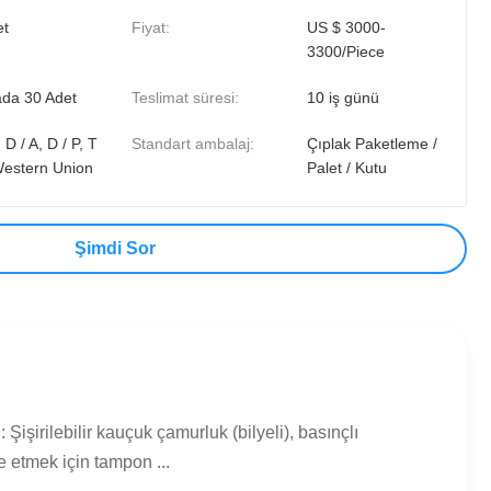
et
Fiyat:
US $ 3000-
3300/Piece
ada 30 Adet
Teslimat süresi:
10 iş günü
, D / A, D / P, T
Standart ambalaj:
Çıplak Paketleme /
 Western Union
Palet / Kutu
Şimdi Sor
irilebilir kauçuk çamurluk (bilyeli), basınçlı
 etmek için tampon ...