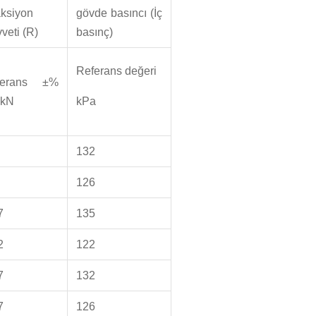
aksiyon
gövde basıncı (İç
veti (R)
basınç)
Referans değeri
lerans ±%
 kN
kPa
132
126
7
135
2
122
7
132
7
126