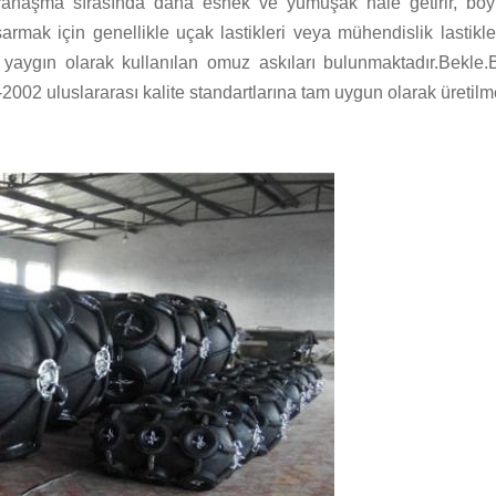
i yanaşma sırasında daha esnek ve yumuşak hale getirir, bö
pu sarmak için genellikle uçak lastikleri veya mühendislik lastikl
yaygın olarak kullanılan omuz askıları bulunmaktadır.Bekle.
002 uluslararası kalite standartlarına tam uygun olarak üretilm