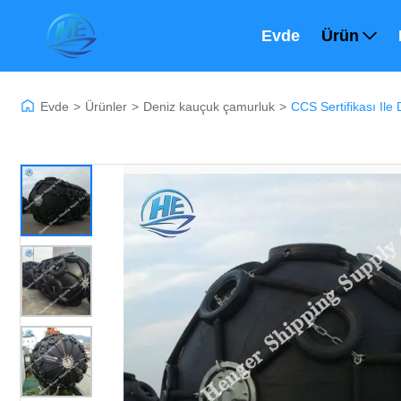
Evde
Ürün
Evde
>
Ürünler
>
Deniz kauçuk çamurluk
>
CCS Sertifikası Il