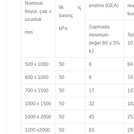
Nominal
emilimi (GEA)
re
İlk iç
boyut, çap x
kuv
basınç
uzunluk
Sapmada
kPa
mm
minimum
To
değer 60 ± 5%
10
kJ
500 x 1000
50
6
64
600 x 1000
50
8
74
700 x 1500
50
17
13
1000 x 1500
50
32
18
1000 x 2000
50
45
25
1200 x2000
50
63
29