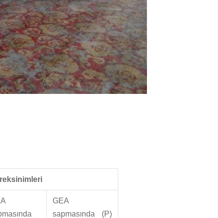
eksinimleri
EA
GEA
pmasında
sapmasında (P)