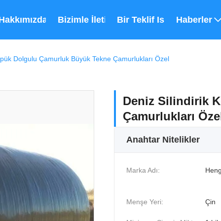
Hakkımızda
Bizimle İletişim
Bir Teklif Isteği
Haberler
Köpük Dolgulu Çamurluk Büyük Tekne Çamurlukları Özel
Deniz Silindirik
Çamurlukları Öze
Anahtar Nitelikler
Marka Adı:
Heng
Menşe Yeri:
Çin