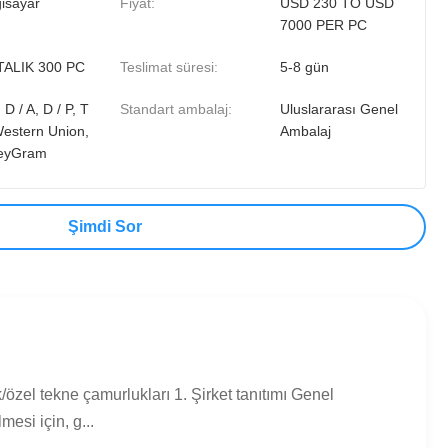
gisayar
Fiyat:
USD 230 TO USD
7000 PER PC
ALIK 300 PC
Teslimat süresi:
5-8 gün
, D / A, D / P, T
Standart ambalaj:
Uluslararası Genel
Western Union,
Ambalaj
eyGram
Şimdi Sor
özel tekne çamurlukları 1. Şirket tanıtımı Genel
esi için, g...