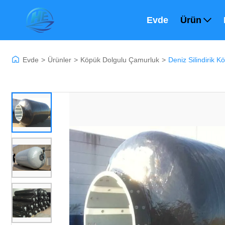
Evde
Ürün
Evde
>
Ürünler
>
Köpük Dolgulu Çamurluk
>
Deniz Silindirik 