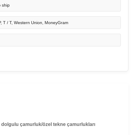
o ship
/ P, T / T, Western Union, MoneyGram
 dolgulu çamurluk/özel tekne çamurlukları