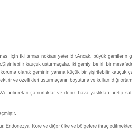
sı için iki temas noktası yeterlidir.Ancak, büyük gemilerin ge
.Şişirilebilir kauçuk usturmaçalar, iki gemiyi belirli bir mesaf
l koruma olarak geminin yanına küçük bir şişirilebilir kauçuk ça
ektirir ve özellikleri usturmaçanın boyutuna ve kullanıldığı ortam
EVA poliüretan çamurluklar ve deniz hava yastıkları üretip sa
çmiştir.
apur, Endonezya, Kore ve diğer ülke ve bölgelere ihraç edilmekted