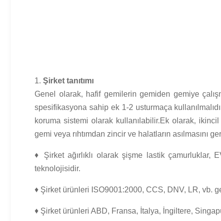
1.
Şirket tanıtımı
Genel olarak, hafif gemilerin gemiden gemiye çalışma
spesifikasyona sahip ek 1-2 usturmaça kullanılmalıdır
koruma sistemi olarak kullanılabilir.Ek olarak, ikinci
gemi veya rıhtımdan zincir ve halatların asılmasını ger
♦ Şirket ağırlıklı olarak şişme lastik çamurluklar, 
teknolojisidir.
♦ Şirket ürünleri ISO9001:2000, CCS, DNV, LR, vb. ge
♦ Şirket ürünleri ABD, Fransa, İtalya, İngiltere, Sing