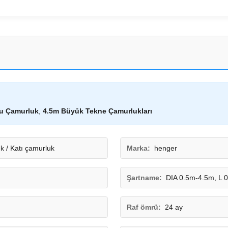
u Çamurluk
,
4.5m Büyük Tekne Çamurlukları
k / Katı çamurluk
Marka:
henger
Şartname:
DIA 0.5m-4.5m, L 0
Raf ömrü:
24 ay