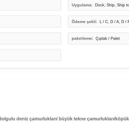
Uygulama:
Dock, Ship, Ship t
Ödeme şekli:
L / C, D / A, D 
paketleme:
Çıplak / Palet
olgulu deniz çamurlukları/
büyük tekne çamurlukları/köpük