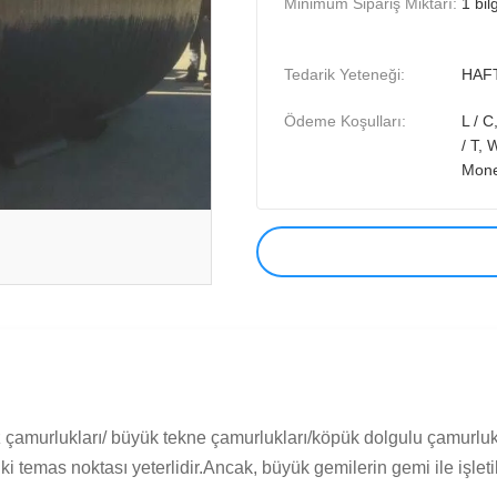
Minimum Sipariş Miktarı:
1 bil
Tedarik Yeteneği:
HAFT
Ödeme Koşulları:
L / C
/ T, 
Mon
 çamurlukları/ büyük tekne çamurlukları/köpük dolgulu çamurluk/
i temas noktası yeterlidir.Ancak, büyük gemilerin gemi ile işletilm