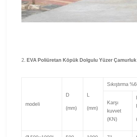
2.
EVA Poliüretan Köpük Dolgulu Yüzer Çamurluk
Sıkıştırma %
D
L
Karşı
modeli
(mm)
(mm)
kuvvet
(KN)