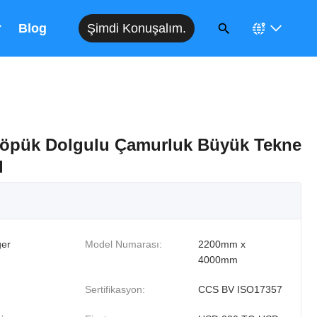
Şimdi Konuşalım.
Blog
 Köpük Dolgulu Çamurluk Büyük Tekne
l
er
Model Numarası:
2200mm x
4000mm
Sertifikasyon:
CCS BV ISO17357