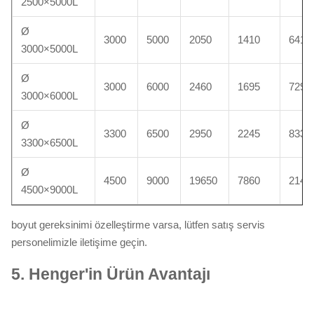
2500×5000L
Ø
3000
5000
2050
1410
6411
3000×5000L
Ø
3000
6000
2460
1695
7293
3000×6000L
Ø
3300
6500
2950
2245
8335
3300×6500L
Ø
4500
9000
19650
7860
2146
4500×9000L
boyut gereksinimi özelleştirme varsa, lütfen satış servis
personelimizle iletişime geçin.
5.
Henger'in Ürün Avantajı