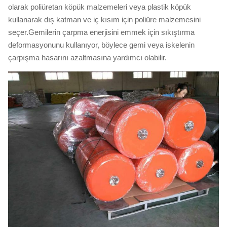
olarak poliüretan köpük malzemeleri veya plastik köpük
kullanarak dış katman ve iç kısım için poliüre malzemesini
seçer.Gemilerin çarpma enerjisini emmek için sıkıştırma
deformasyonunu kullanıyor, böylece gemi veya iskelenin
çarpışma hasarını azaltmasına yardımcı olabilir.