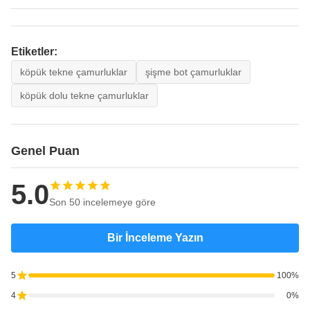
Etiketler:
köpük tekne çamurluklar
şişme bot çamurluklar
köpük dolu tekne çamurluklar
Genel Puan
5.0
Son 50 incelemeye göre
Bir İnceleme Yazın
5
100%
4
0%