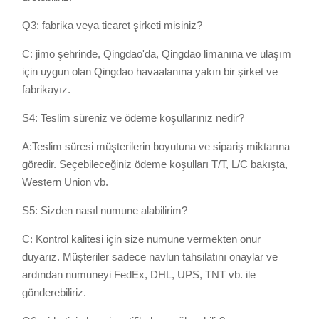
Q3: fabrika veya ticaret şirketi misiniz?
C: jimo şehrinde, Qingdao'da, Qingdao limanına ve ulaşım
için uygun olan Qingdao havaalanına yakın bir şirket ve
fabrikayız.
S4: Teslim süreniz ve ödeme koşullarınız nedir?
A:Teslim süresi müşterilerin boyutuna ve sipariş miktarına
göredir. Seçebileceğiniz ödeme koşulları T/T, L/C bakışta,
Western Union vb.
S5: Sizden nasıl numune alabilirim?
C: Kontrol kalitesi için size numune vermekten onur
duyarız. Müşteriler sadece navlun tahsilatını onaylar ve
ardından numuneyi FedEx, DHL, UPS, TNT vb. ile
gönderebiliriz.