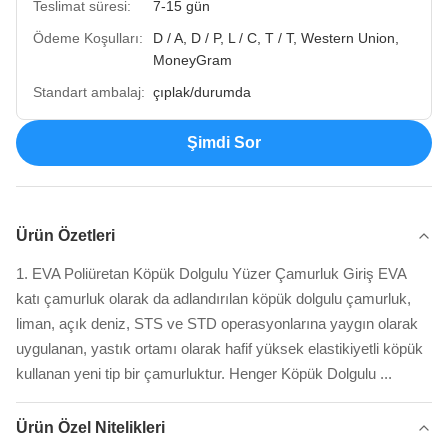
Teslimat süresi:
7-15 gün
Ödeme Koşulları:
D / A, D / P, L / C, T / T, Western Union,
MoneyGram
Standart ambalaj:
çıplak/durumda
Şimdi Sor
Ürün Özetleri
1. EVA Poliüretan Köpük Dolgulu Yüzer Çamurluk Giriş EVA
katı çamurluk olarak da adlandırılan köpük dolgulu çamurluk,
liman, açık deniz, STS ve STD operasyonlarına yaygın olarak
uygulanan, yastık ortamı olarak hafif yüksek elastikiyetli köpük
kullanan yeni tip bir çamurluktur. Henger Köpük Dolgulu ...
Ürün Özel Nitelikleri