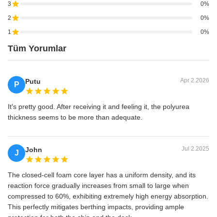
3
0%
2
0%
1
0%
Tüm Yorumlar
Apr 2.2026
Putu
P
It's pretty good. After receiving it and feeling it, the polyurea
thickness seems to be more than adequate.
Jul 2.2025
John
J
The closed-cell foam core layer has a uniform density, and its
reaction force gradually increases from small to large when
compressed to 60%, exhibiting extremely high energy absorption.
This perfectly mitigates berthing impacts, providing ample