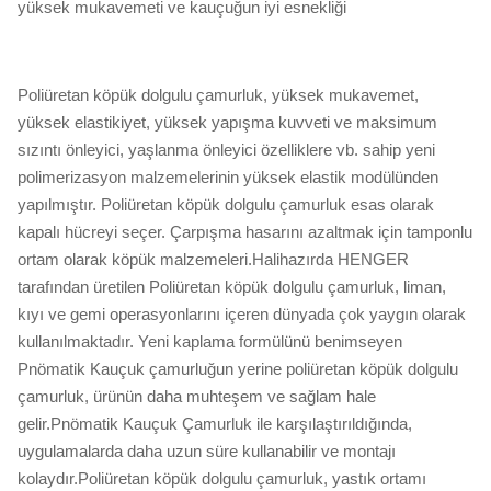
yüksek mukavemeti ve kauçuğun iyi esnekliği
Poliüretan köpük dolgulu çamurluk, yüksek mukavemet,
yüksek elastikiyet, yüksek yapışma kuvveti ve maksimum
sızıntı önleyici, yaşlanma önleyici özelliklere vb. sahip yeni
polimerizasyon malzemelerinin yüksek elastik modülünden
yapılmıştır. Poliüretan köpük dolgulu çamurluk esas olarak
kapalı hücreyi seçer. Çarpışma hasarını azaltmak için tamponlu
ortam olarak köpük malzemeleri.Halihazırda HENGER
tarafından üretilen Poliüretan köpük dolgulu çamurluk, liman,
kıyı ve gemi operasyonlarını içeren dünyada çok yaygın olarak
kullanılmaktadır. Yeni kaplama formülünü benimseyen
Pnömatik Kauçuk çamurluğun yerine poliüretan köpük dolgulu
çamurluk, ürünün daha muhteşem ve sağlam hale
gelir.Pnömatik Kauçuk Çamurluk ile karşılaştırıldığında,
uygulamalarda daha uzun süre kullanabilir ve montajı
kolaydır.Poliüretan köpük dolgulu çamurluk, yastık ortamı