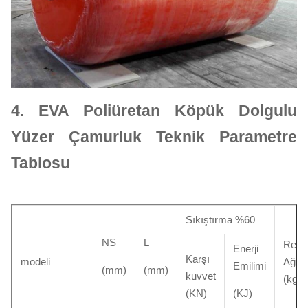
4.
EVA Poliüretan Köpük Dolgulu
Yüzer Çamurluk Teknik Parametre
Tablosu
Sıkıştırma %60
NS
L
Refe
Enerji
Karşı
modeli
Ağırlı
Emilimi
(mm)
(mm)
kuvvet
(kg)
(KN)
(KJ)